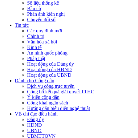
Số liệu thống kê
Bầu cử
Phản ánh kiến nghị
Chuyển đổi số
Tin tức
Các quy định mới
Chính trị
Văn hóa xã hội
Kinh tế
An ninh quốc phòng
Pháp luật
Hoạt động của Đảng ủy
Hoạt động của HĐND
Hoạt động của UBND
Dành cho Công dân
Dịch vụ công trực tuyến
Công bố kết quả giải quyết TTHC
Ý kiến công dân
Công khai ngân sách
Hướng dẫn biểu diễn nghệ thuật
VB chỉ đạo điều hành
Đảng ủy
HĐND
UBND
UBMTTQVN