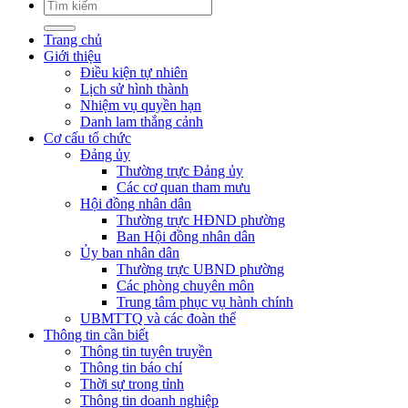
Trang chủ
Giới thiệu
Điều kiện tự nhiên
Lịch sử hình thành
Nhiệm vụ quyền hạn
Danh lam thắng cảnh
Cơ cấu tổ chức
Đảng ủy
Thường trực Đảng ủy
Các cơ quan tham mưu
Hội đồng nhân dân
Thường trực HĐND phường
Ban Hội đồng nhân dân
Ủy ban nhân dân
Thường trực UBND phường
Các phòng chuyên môn
Trung tâm phục vụ hành chính
UBMTTQ và các đoàn thể
Thông tin cần biết
Thông tin tuyên truyền
Thông tin báo chí
Thời sự trong tỉnh
Thông tin doanh nghiệp