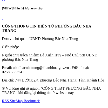
[VIEW] Hiển thị lượt truy cập
CỔNG THÔNG TIN ĐIỆN TỬ PHƯỜNG BẮC NHA
TRANG
Đơn vị chủ quản: UBND Phường Bắc Nha Trang
Giấp phép: ...
Người chịu trách nhiệm: Lê Xuân Huy – Phó Chủ tịch UBND
phường Bắc Nha Trang
Email: ubndbacnhatrang@khanhhoa.gov.vn - Điện thoại:
0258.3833541
Địa chỉ: 744 Đường 2/4, phường Bắc Nha Trang, Tỉnh Khánh Hòa
® Vui lòng ghi rõ nguồn "CỔNG TTĐT PHƯỜNG BẮC NHA
TRANG" khi đăng lại thông tin từ website này.
RSS
SiteMap
Bookmark