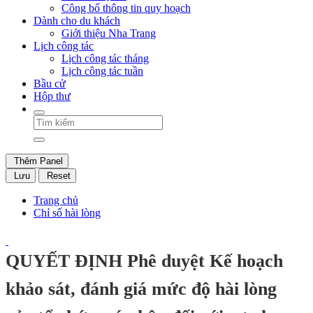
Công bố thông tin quy hoạch
Dành cho du khách
Giới thiệu Nha Trang
Lịch công tác
Lịch công tác tháng
Lịch công tác tuần
Bầu cử
Hộp thư
Thêm Panel
Lưu
Reset
Trang chủ
Chỉ số hài lòng
QUYẾT ĐỊNH Phê duyệt Kế hoạch
khảo sát, đánh giá mức độ hài lòng