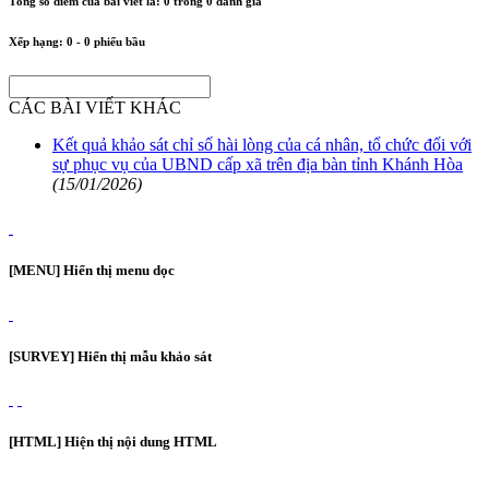
Tổng số điểm của bài viết là:
0
trong
0
đánh giá
Xếp hạng:
0
-
0
phiếu bầu
CÁC BÀI VIẾT KHÁC
Kết quả khảo sát chỉ số hài lòng của cá nhân, tổ chức đối với
sự phục vụ của UBND cấp xã trên địa bàn tỉnh Khánh Hòa
(15/01/2026)
[MENU] Hiển thị menu dọc
[SURVEY] Hiển thị mẫu khảo sát
[HTML] Hiện thị nội dung HTML