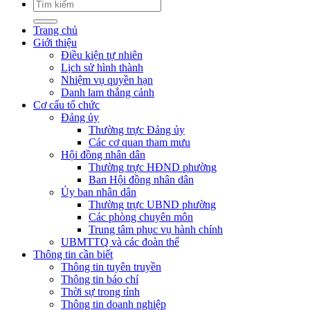
Trang chủ
Giới thiệu
Điều kiện tự nhiên
Lịch sử hình thành
Nhiệm vụ quyền hạn
Danh lam thắng cảnh
Cơ cấu tổ chức
Đảng ủy
Thường trực Đảng ủy
Các cơ quan tham mưu
Hội đồng nhân dân
Thường trực HĐND phường
Ban Hội đồng nhân dân
Ủy ban nhân dân
Thường trực UBND phường
Các phòng chuyên môn
Trung tâm phục vụ hành chính
UBMTTQ và các đoàn thể
Thông tin cần biết
Thông tin tuyên truyền
Thông tin báo chí
Thời sự trong tỉnh
Thông tin doanh nghiệp