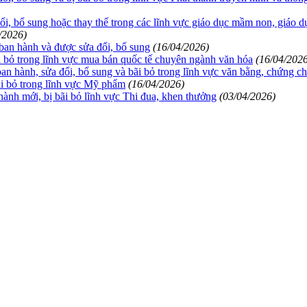
i, bổ sung hoặc thay thế trong các lĩnh vực giáo dục mầm non, giáo dụ
/2026)
ban hành và được sửa đổi, bổ sung
(16/04/2026)
i bỏ trong lĩnh vực mua bán quốc tế chuyên ngành văn hóa
(16/04/202
n hành, sửa đổi, bổ sung và bãi bỏ trong lĩnh vực văn bằng, chứng ch
ãi bỏ trong lĩnh vực Mỹ phẩm
(16/04/2026)
ành mới, bị bãi bỏ lĩnh vực Thi đua, khen thưởng
(03/04/2026)