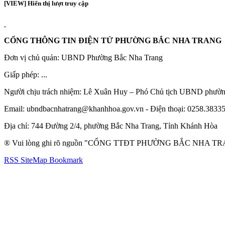
[VIEW] Hiển thị lượt truy cập
CỔNG THÔNG TIN ĐIỆN TỬ PHƯỜNG BẮC NHA TRANG
Đơn vị chủ quản: UBND Phường Bắc Nha Trang
Giấp phép: ...
Người chịu trách nhiệm: Lê Xuân Huy – Phó Chủ tịch UBND phườ
Email: ubndbacnhatrang@khanhhoa.gov.vn - Điện thoại: 0258.3833
Địa chỉ: 744 Đường 2/4, phường Bắc Nha Trang, Tỉnh Khánh Hòa
® Vui lòng ghi rõ nguồn "CỔNG TTĐT PHƯỜNG BẮC NHA TRANG" k
RSS
SiteMap
Bookmark