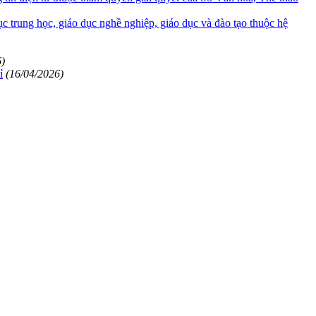
c trung học, giáo dục nghề nghiệp, giáo dục và đào tạo thuộc hệ
6)
ỉ
(16/04/2026)