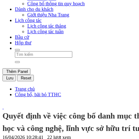
Công bố thông tin quy hoạch
Dành cho du khách
Giới thiệu Nha Trang
Lịch công tác
Lịch công tác tháng
Lịch công tác tuần
Bầu cử
Hộp thư
Thêm Panel
Lưu
Reset
Trang chủ
Công bố, bãi bỏ TTHC
Quyết định về việc công bố danh mục th
học và công nghệ, lĩnh vực sở hữu trí tu
16/04/2026 10:28:41
22 lượt xem