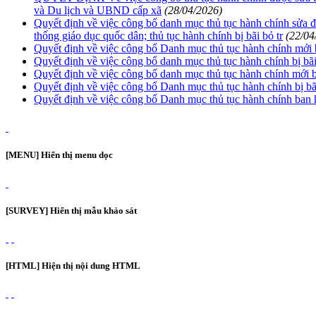
và Du lịch và UBND cấp xã
(28/04/2026)
Quyết định về việc công bố danh mục thủ tục hành chính sửa đổ
thống giáo dục quốc dân; thủ tục hành chính bị bãi bỏ tr
(22/04
Quyết định về việc công bố Danh mục thủ tục hành chính mới 
Quyết định về việc công bố danh mục thủ tục hành chính bị bã
Quyết định về việc công bố danh mục thủ tục hành chính mới ba
Quyết định về việc công bố Danh mục thủ tục hành chính bị b
Quyết định về việc công bố Danh mục thủ tục hành chính ban h
[MENU] Hiển thị menu dọc
[SURVEY] Hiển thị mẫu khảo sát
[HTML] Hiện thị nội dung HTML