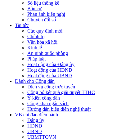
Số liệu thống kê
Bầu cử
Phản ánh kiến nghị
Chuyển đổi số
Tin tức
Các quy định mới
Chính trị
Văn hóa xã hội
Kinh tế
An ninh quốc phòng
Pháp luật
Hoạt động của Đảng ủy
Hoạt động của HĐND
Hoạt động của UBND
Dành cho Công dân
Dịch vụ công trực tuyến
Công bố kết quả giải quyết TTHC
Ý kiến công dân
Công khai ngân sách
Hướng dẫn biểu diễn nghệ thuật
VB chỉ đạo điều hành
Đảng ủy
HĐND
UBND
UBMTTQVN