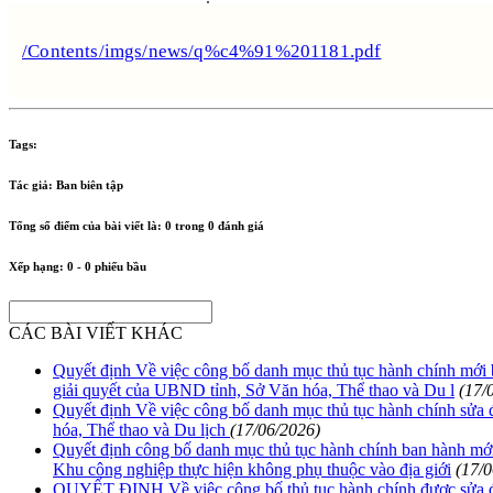
/Contents/imgs/news/q%c4%91%201181.pdf
Tags:
Tác giả:
Ban biên tập
Tổng số điểm của bài viết là:
0
trong
0
đánh giá
Xếp hạng:
0
-
0
phiếu bầu
CÁC BÀI VIẾT KHÁC
Quyết định Về việc công bố danh mục thủ tục hành chính mới b
giải quyết của UBND tỉnh, Sở Văn hóa, Thể thao và Du l
(17/
Quyết định Về việc công bố danh mục thủ tục hành chính sửa đ
hóa, Thể thao và Du lịch
(17/06/2026)
Quyết định công bố danh mục thủ tục hành chính ban hành mới,
Khu công nghiệp thực hiện không phụ thuộc vào địa giới
(17/
QUYẾT ĐỊNH Về việc công bố thủ tục hành chính được sửa đổi, 