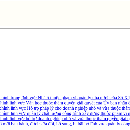
h chính trong lĩnh vực Nhà ở thuộc phạm vi quản lý nhà nước của Sở 
 chính lĩnh vực Văn học thuộc thẩm quyền giải quyết của Ủy ban nhân 
 chính lĩnh vực Hỗ trợ pháp lý cho doanh nghiệp nhỏ và vừa thuộc thẩ
h chính lĩnh vực quản lý chất lượng công trình xây dựng thuộc phạm v
 chính lĩnh vực hỗ trợ doanh nghiệp nhỏ và vừa thuộc thẩm quyền giải 
ộ mới ban hành, được sửa đổi, bổ sung, bị bãi bỏ lĩnh vực quản lý cô