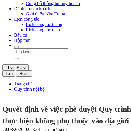
Công bố thông tin quy hoạch
Dành cho du khách
Giới thiệu Nha Trang
Lịch công tác
Lịch công tác tháng
Lịch công tác tuần
Bầu cử
Hộp thư
Thêm Panel
Lưu
Reset
Trang chủ
Quy trình nội bộ
Quyết định về việc phê duyệt Quy trình
thực hiện không phụ thuộc vào địa giới
20/03/2026 02:59:01
25 lượt xem