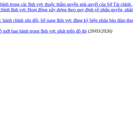
 chính trong các lĩnh vực thuộc thẩm quyền giải quyết của Sở Tài chí
h chính lĩnh vực Hoạt động xây dựng theo quy định về phân quyền, ph
 tục hành chính sửa đổi, bổ sung lĩnh vực đăng ký biện pháp bảo đảm 
 mới ban hành trong lĩnh vực phát triển đô thị
(20/03/2026)