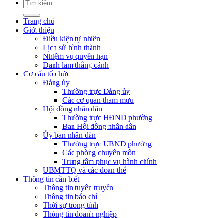
Trang chủ
Giới thiệu
Điều kiện tự nhiên
Lịch sử hình thành
Nhiệm vụ quyền hạn
Danh lam thắng cảnh
Cơ cấu tổ chức
Đảng ủy
Thường trực Đảng ủy
Các cơ quan tham mưu
Hội đồng nhân dân
Thường trực HĐND phường
Ban Hội đồng nhân dân
Ủy ban nhân dân
Thường trực UBND phường
Các phòng chuyên môn
Trung tâm phục vụ hành chính
UBMTTQ và các đoàn thể
Thông tin cần biết
Thông tin tuyên truyền
Thông tin báo chí
Thời sự trong tỉnh
Thông tin doanh nghiệp