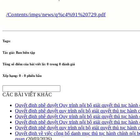
/Contents/imgs/news/q%c4%91%20729.pdf
Tags:
Tác giả:
Ban biên tập
Tổng số điểm của bài viết là:
0
trong
0
đánh giá
Xếp hạng:
0
-
0
phiếu bầu
CÁC BÀI VIẾT KHÁC
Quyết định phê duyệt Quy trình nội bộ giải quyết thủ tục hàn
Quyết định phê duyệt quy trình nội bộ giải quyết thủ tục hành
Quyết định phê duyệt Quy trình nội bộ giải quyết thủ tục hành
Quyết định phê duyệt Quy trình nội bộ giải quyết thủ tục hàn
Quyết định phê duyệt quy trình nội bộ giải quyết thủ tục hành
Quyết định về việc công bố danh mục thủ tục hành chính nội b
quan
(20/03/2026)