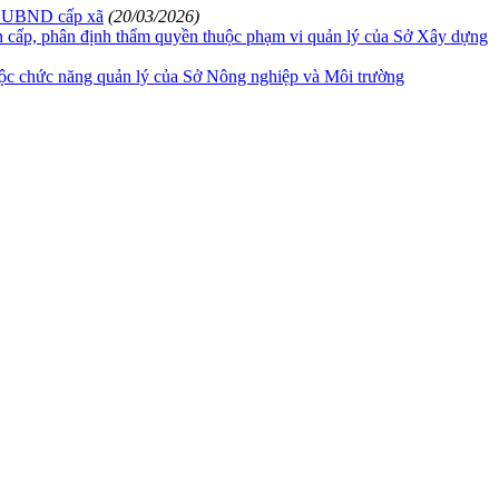
nh, UBND cấp xã
(20/03/2026)
ân cấp, phân định thẩm quyền thuộc phạm vi quản lý của Sở Xây dựng
thuộc chức năng quản lý của Sở Nông nghiệp và Môi trường