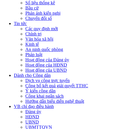
Số liệu thống kê
Bầu cử
Phản ánh kiến nghị
Chuyển đổi số
Tin tức
Các quy định mới
Chính trị
Văn hóa xã hội
Kinh tế
An ninh quốc phòng
Pháp luật
Hoạt động của Đảng ủy
Hoạt động của HĐND
Hoạt động của UBND
Dành cho Công dân
Dịch vụ công trực tuyến
Công bố kết quả giải quyết TTHC
Ý kiến công dân
Công khai ngân sách
Hướng dẫn biểu diễn nghệ thuật
VB chỉ đạo điều hành
Đảng ủy
HĐND
UBND
UBMTTQVN