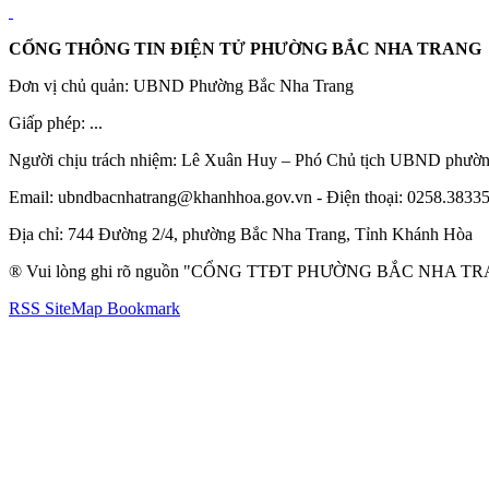
CỔNG THÔNG TIN ĐIỆN TỬ PHƯỜNG BẮC NHA TRANG
Đơn vị chủ quản: UBND Phường Bắc Nha Trang
Giấp phép: ...
Người chịu trách nhiệm: Lê Xuân Huy – Phó Chủ tịch UBND phườ
Email: ubndbacnhatrang@khanhhoa.gov.vn - Điện thoại: 0258.3833
Địa chỉ: 744 Đường 2/4, phường Bắc Nha Trang, Tỉnh Khánh Hòa
® Vui lòng ghi rõ nguồn "CỔNG TTĐT PHƯỜNG BẮC NHA TRANG" k
RSS
SiteMap
Bookmark