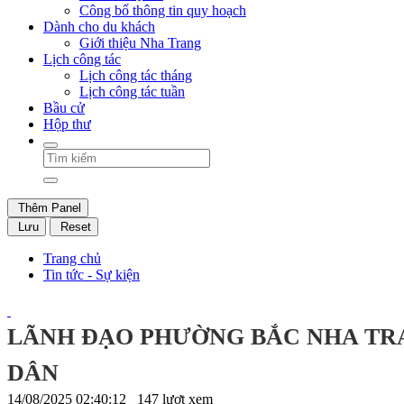
Công bố thông tin quy hoạch
Dành cho du khách
Giới thiệu Nha Trang
Lịch công tác
Lịch công tác tháng
Lịch công tác tuần
Bầu cử
Hộp thư
Thêm Panel
Lưu
Reset
Trang chủ
Tin tức - Sự kiện
LÃNH ĐẠO PHƯỜNG BẮC NHA TR
DÂN
14/08/2025 02:40:12
147 lượt xem