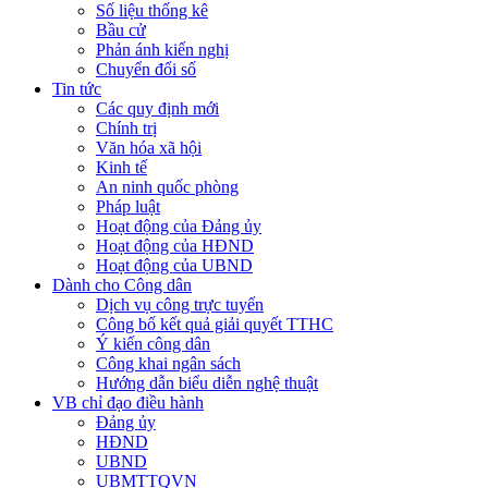
Số liệu thống kê
Bầu cử
Phản ánh kiến nghị
Chuyển đổi số
Tin tức
Các quy định mới
Chính trị
Văn hóa xã hội
Kinh tế
An ninh quốc phòng
Pháp luật
Hoạt động của Đảng ủy
Hoạt động của HĐND
Hoạt động của UBND
Dành cho Công dân
Dịch vụ công trực tuyến
Công bố kết quả giải quyết TTHC
Ý kiến công dân
Công khai ngân sách
Hướng dẫn biểu diễn nghệ thuật
VB chỉ đạo điều hành
Đảng ủy
HĐND
UBND
UBMTTQVN