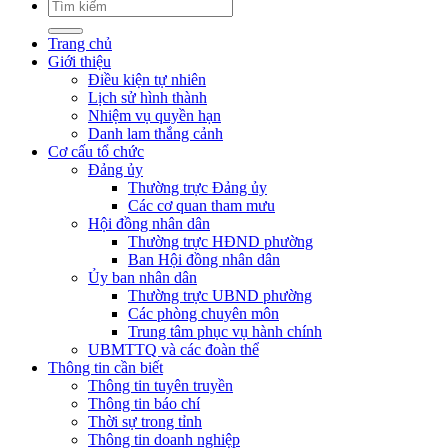
Trang chủ
Giới thiệu
Điều kiện tự nhiên
Lịch sử hình thành
Nhiệm vụ quyền hạn
Danh lam thắng cảnh
Cơ cấu tổ chức
Đảng ủy
Thường trực Đảng ủy
Các cơ quan tham mưu
Hội đồng nhân dân
Thường trực HĐND phường
Ban Hội đồng nhân dân
Ủy ban nhân dân
Thường trực UBND phường
Các phòng chuyên môn
Trung tâm phục vụ hành chính
UBMTTQ và các đoàn thể
Thông tin cần biết
Thông tin tuyên truyền
Thông tin báo chí
Thời sự trong tỉnh
Thông tin doanh nghiệp