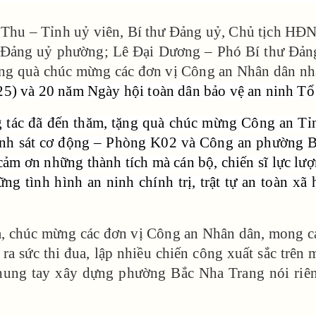
g Thu – Tỉnh uỷ viên, Bí thư Đảng uỷ, Chủ tịch H
Đảng uỷ phường; Lê Đại Dương – Phó Bí thư Đản
ặng quà chúc mừng các đơn vị Công an Nhân dân n
5) và 20 năm Ngày hội toàn dân bảo vệ an ninh Tổ
ác đã đến thăm, tặng quà chúc mừng Công an Tỉn
nh sát cơ động – Phòng K02 và Công an phường Bắ
cảm ơn những thành tích mà cán bộ, chiến sĩ lực lư
ững tình hình an ninh chính trị, trật tự an toàn xã
à, chúc mừng các đơn vị Công an Nhân dân, mong cá
ra sức thi đua, lập nhiều chiến công xuất sắc trên m
i, chung tay xây dựng phường Bắc Nha Trang nói r