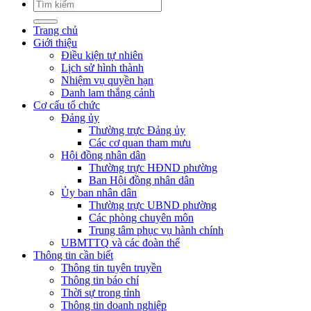
Trang chủ
Giới thiệu
Điều kiện tự nhiên
Lịch sử hình thành
Nhiệm vụ quyền hạn
Danh lam thắng cảnh
Cơ cấu tổ chức
Đảng ủy
Thường trực Đảng ủy
Các cơ quan tham mưu
Hội đồng nhân dân
Thường trực HĐND phường
Ban Hội đồng nhân dân
Ủy ban nhân dân
Thường trực UBND phường
Các phòng chuyên môn
Trung tâm phục vụ hành chính
UBMTTQ và các đoàn thể
Thông tin cần biết
Thông tin tuyên truyền
Thông tin báo chí
Thời sự trong tỉnh
Thông tin doanh nghiệp