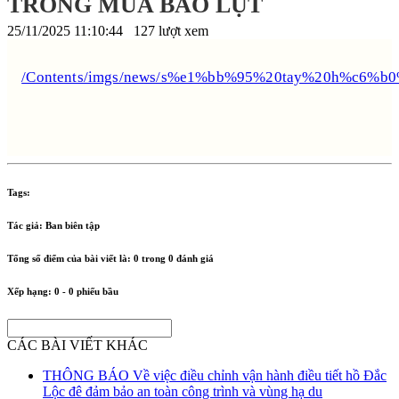
TRONG MÙA BÃO LỤT
25/11/2025 11:10:44
127 lượt xem
/Contents/imgs/news/s%e1%bb%95%20tay%20h%c
Tags:
Tác giả:
Ban biên tập
Tổng số điểm của bài viết là:
0
trong
0
đánh giá
Xếp hạng:
0
-
0
phiếu bầu
CÁC BÀI VIẾT KHÁC
THÔNG BÁO Về việc điều chỉnh vận hành điều tiết hồ Đắc
Lộc đê đảm bảo an toàn công trình và vùng hạ du