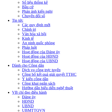
Số liệu thống kê
Bầu cử
Phản ánh kiến nghị
Chuyển đổi số
Tin tức
Các quy định mới
Chính trị
Văn hóa xã hội
Kinh tế
An ninh quốc phòng
Pháp luật
Hoạt động của Đảng ủy
Hoạt động của HĐND
Hoạt động của UBND
Dành cho Công dân
Dịch vụ công trực tuyến
Công bố kết quả giải quyết TTHC
Ý kiến công dân
Công khai ngân sách
Hướng dẫn biểu diễn nghệ thuật
VB chỉ đạo điều hành
Đảng ủy
HĐND
UBND
UBMTTQVN