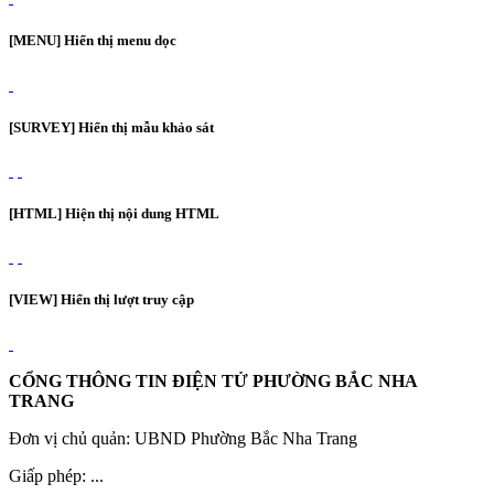
[MENU] Hiển thị menu dọc
[SURVEY] Hiển thị mẫu khảo sát
[HTML] Hiện thị nội dung HTML
[VIEW] Hiển thị lượt truy cập
CỔNG THÔNG TIN ĐIỆN TỬ PHƯỜNG BẮC NHA
TRANG
Đơn vị chủ quản: UBND Phường Bắc Nha Trang
Giấp phép: ...