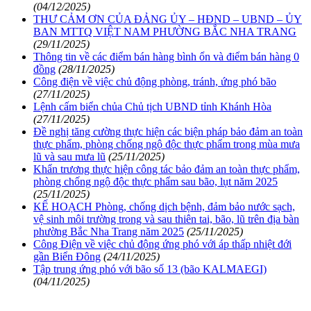
(04/12/2025)
THƯ CẢM ƠN CỦA ĐẢNG ỦY – HĐND – UBND – ỦY
BAN MTTQ VIỆT NAM PHƯỜNG BẮC NHA TRANG
(29/11/2025)
Thông tin về các điểm bán hàng bình ổn và điểm bán hàng 0
đồng
(28/11/2025)
Công điện về việc chủ động phòng, tránh, ứng phó bão
(27/11/2025)
Lệnh cấm biển chủa Chủ tịch UBND tỉnh Khánh Hòa
(27/11/2025)
Đề nghị tăng cường thực hiện các biện pháp bảo đảm an toàn
thực phẩm, phòng chống ngộ độc thực phẩm trong mùa mưa
lũ và sau mưa lũ
(25/11/2025)
Khẩn trương thực hiện công tác bảo đảm an toàn thực phẩm,
phòng chống ngộ độc thực phẩm sau bão, lụt năm 2025
(25/11/2025)
KẾ HOẠCH Phòng, chống dịch bệnh, đảm bảo nước sạch,
vệ sinh môi trường trong và sau thiên tai, bão, lũ trên địa bàn
phường Bắc Nha Trang năm 2025
(25/11/2025)
Công Điện về việc chủ động ứng phó với áp thấp nhiệt đới
gần Biển Đông
(24/11/2025)
Tập trung ứng phó với bão số 13 (bão KALMAEGI)
(04/11/2025)