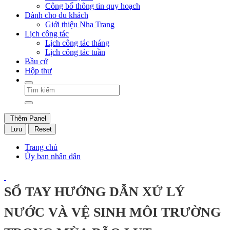
Công bố thông tin quy hoạch
Dành cho du khách
Giới thiệu Nha Trang
Lịch công tác
Lịch công tác tháng
Lịch công tác tuần
Bầu cử
Hộp thư
Thêm Panel
Lưu
Reset
Trang chủ
Ủy ban nhân dân
SỔ TAY HƯỚNG DẪN XỬ LÝ
NƯỚC VÀ VỆ SINH MÔI TRƯỜNG