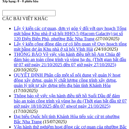
Xếp hạng:
0
-
0
phiếu bầu
CÁC BÀI VIẾT KHÁC
Lấy ý kiến các cơ quan, đơn vị góp ý đối với quy hoạch Tổng
mặt bằng Khu nhà ở xã hội HHO-5 (Hacom Galacity) tại số
120 Điện Biên Phủ, phường Bắc Nha Trang
(27/10/2025)
Lấy ý kiến cộng đồng dân cư có liên quan về Quy hoạch tổng
mặt bằng dự án Khu nhà ở xã hội Vĩnh Hải
(24/10/2025)
THÔNG BÁO Về việc vận hành điều tiết hồ Am Chúa đê
đảm bảo an toàn công trình và vùng hạ du. (Thời gian bắt đầu
từ 07 giờ ngày 21/10/2025 đên 07 giờ ngày 27/10/2025)
(20/10/2025)
QUYẾT ĐỊNH Phân cấp một số nội dung về quản lý hoạt
động xây dựng, quản lý chất lượng công trình xây dựng,
quản lý trật tự xây dựng trên địa bàn tỉnh Khánh Hòa
(17/10/2025)
Thông báo về việc vận hành điều tiết hồ Suối Dầu để đảm
bảo an toàn công trình và vùng hạ du (Thời gian bắt đầu từ 07
giờ ngày 18/10/2025 đến 07 giwof ngày 21/10/2025)
(17/10/2025)
Đại biểu Quốc hội tỉnh Khánh Hòa tiếp xúc cử tri phường
Bắc Nha Trang
(15/07/2025)
Vận hành thử nghiệm hoạt động các cơ quan của phường Bắc