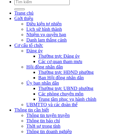
Trang chủ
Giới thiệu
Điều kiện tự nhiên
Lịch sử hình thành
Nhiệm vụ quyền hạn
Danh lam thắng cảnh
Cơ cấu tổ chức
Đảng ủy
Thường trực Đảng ủy
Các cơ quan tham mưu
Hội đồng nhân dân
Thường trực HĐND phường
Ban Hội đồng nhân dân
Ủy ban nhân dân
Thường trực UBND phường
Các phòng chuyên môn
Trung tâm phục vụ hành chính
UBMTTQ và các đoàn thể
Thông tin cần biết
Thông tin tuyên truyền
Thông tin báo chí
Thời sự trong tỉnh
Thông tin doanh nghiệp