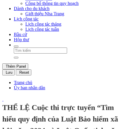
Công bố thông tin quy hoạch
Dành cho du khách
Giới thiệu Nha Trang
Lịch công tác
Lịch công tác tháng
Lịch công tác tuần
Bầu cử
Hộp thư
Thêm Panel
Lưu
Reset
Trang chủ
Ủy ban nhân dân
THỂ LỆ Cuộc thi trực tuyến “Tìm
hiểu quy định của Luật Bảo hiểm xã