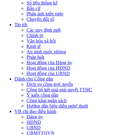
Số liệu thống kê
Bầu cử
Phản ánh kiến nghị
Chuyển đổi số
Tin tức
Các quy định mới
Chính trị
Văn hóa xã hội
Kinh tế
An ninh quốc phòng
Pháp luật
Hoạt động của Đảng ủy
Hoạt động của HĐND
Hoạt động của UBND
Dành cho Công dân
Dịch vụ công trực tuyến
Công bố kết quả giải quyết TTHC
Ý kiến công dân
Công khai ngân sách
Hướng dẫn biểu diễn nghệ thuật
VB chỉ đạo điều hành
Đảng ủy
HĐND
UBND
UBMTTQVN