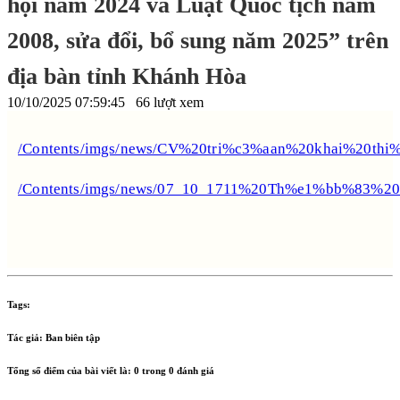
hội năm 2024 và Luật Quốc tịch năm
2008, sửa đổi, bổ sung năm 2025” trên
địa bàn tỉnh Khánh Hòa
10/10/2025 07:59:45
66 lượt xem
/Contents/imgs/news/CV%20tri%c3%aan%20khai%20t
/Contents/imgs/news/07_10_1711%20Th%e1%bb%83%
Tags:
Tác giả:
Ban biên tập
Tổng số điểm của bài viết là:
0
trong
0
đánh giá