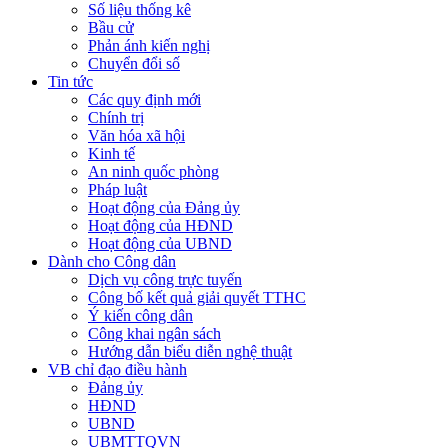
Số liệu thống kê
Bầu cử
Phản ánh kiến nghị
Chuyển đổi số
Tin tức
Các quy định mới
Chính trị
Văn hóa xã hội
Kinh tế
An ninh quốc phòng
Pháp luật
Hoạt động của Đảng ủy
Hoạt động của HĐND
Hoạt động của UBND
Dành cho Công dân
Dịch vụ công trực tuyến
Công bố kết quả giải quyết TTHC
Ý kiến công dân
Công khai ngân sách
Hướng dẫn biểu diễn nghệ thuật
VB chỉ đạo điều hành
Đảng ủy
HĐND
UBND
UBMTTQVN