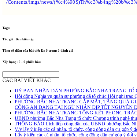
/Contents/imgs/news/(%c4%90S)Th%c3%b4ng%20b%c3
Tags:
Tác giả:
Ban biên tập
Tổng số điểm của bài viết là:
0
trong
0
đánh giá
Xếp hạng:
0
-
0
phiếu bầu
CÁC BÀI VIẾT KHÁC
UỶ BAN NHÂN DÂN PHƯỜNG BẮC NHA TRANG TỔ C
Hội đồng Nghĩa vụ quân sự phường đã tổ chức Hội nghị trao Q
PHƯỜNG BẮC NHA TRANG GẶP MẶT, TẶNG QUÀ GIA
CÔNG AN ĐANG TẠI NGŨ NHÂN DỊP TẾT NGUYÊN Đ
PHƯỜNG BẮC NHA TRANG TỔNG KẾT PHONG TRÀO T
UBND phường Bắc Nha Trang tổ chức Chương trình nghệ th
THÔNG BÁO Lịch tiếp công dân của UBND phường Bắc Nh
V/v lấy ý kiến các cá nhân, tổ chức, cộng đồng dân cư góp ý
Lấy ý kiến các cá nhân, tổ chức, cộng đồng dân cư góp ý đố