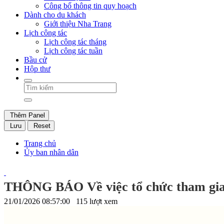
Công bố thông tin quy hoạch
Dành cho du khách
Giới thiệu Nha Trang
Lịch công tác
Lịch công tác tháng
Lịch công tác tuần
Bầu cử
Hộp thư
Thêm Panel
Lưu
Reset
Trang chủ
Ủy ban nhân dân
THÔNG BÁO Về việc tổ chức tham gia 
21/01/2026 08:57:00
115 lượt xem