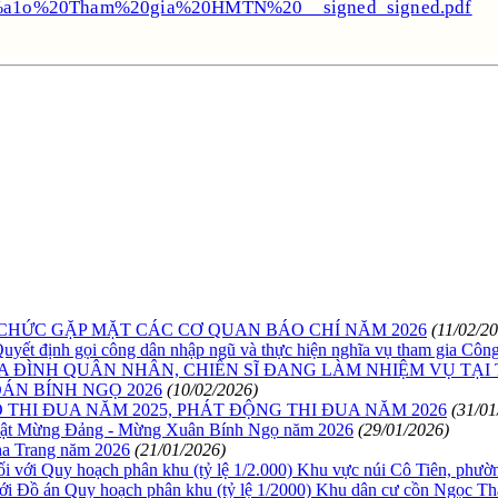
%a1o%20Tham%20gia%20HMTN%20__signed_signed.pdf
HỨC GẶP MẶT CÁC CƠ QUAN BÁO CHÍ NĂM 2026
(11/02/2
uyết định gọi công dân nhập ngũ và thực hiện nghĩa vụ tham gia Côn
 ĐÌNH QUÂN NHÂN, CHIẾN SĨ ĐANG LÀM NHIỆM VỤ TẠI 
ÁN BÍNH NGỌ 2026
(10/02/2026)
HI ĐUA NĂM 2025, PHÁT ĐỘNG THI ĐUA NĂM 2026
(31/01
uật Mừng Đảng - Mừng Xuân Bính Ngọ năm 2026
(29/01/2026)
a Trang năm 2026
(21/01/2026)
 đối với Quy hoạch phân khu (tỷ lệ 1/2.000) Khu vực núi Cô Tiên, ph
i với Đồ án Quy hoạch phân khu (tỷ lệ 1/2000) Khu dân cư cồn Ngọc 