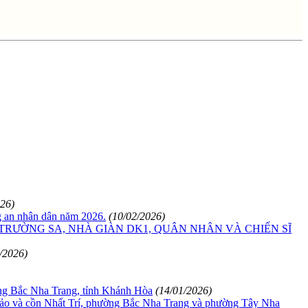
026)
g an nhân dân năm 2026.
(10/02/2026)
TRƯỜNG SA, NHÀ GIÀN DK1, QUÂN NHÂN VÀ CHIẾN SĨ
/2026)
ường Bắc Nha Trang, tỉnh Khánh Hòa
(14/01/2026)
Thảo và cồn Nhất Trí, phường Bắc Nha Trang và phường Tây Nha