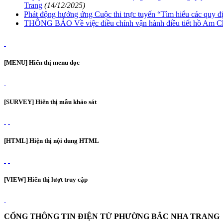
Trang
(14/12/2025)
Phát động hưởng ứng Cuộc thi trực tuyến “Tìm hiểu các quy đ
THÔNG BÁO Về việc điều chỉnh vận hành điều tiết hồ Am Chú
[MENU] Hiển thị menu dọc
[SURVEY] Hiển thị mẫu khảo sát
[HTML] Hiện thị nội dung HTML
[VIEW] Hiển thị lượt truy cập
CỔNG THÔNG TIN ĐIỆN TỬ PHƯỜNG BẮC NHA TRANG