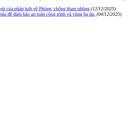
ịnh của pháp luật về Phòng, chống tham nhũng
(12/12/2025)
a đê đảm bảo an toàn công trình và vùng hạ du.
(04/12/2025)