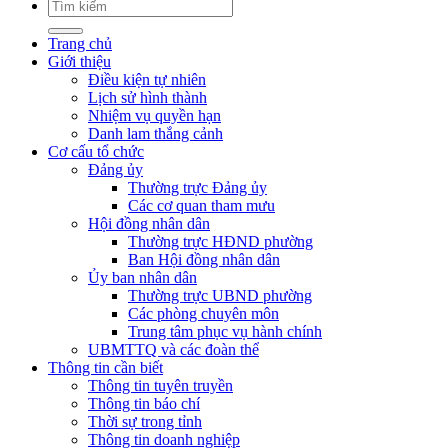
Trang chủ
Giới thiệu
Điều kiện tự nhiên
Lịch sử hình thành
Nhiệm vụ quyền hạn
Danh lam thắng cảnh
Cơ cấu tổ chức
Đảng ủy
Thường trực Đảng ủy
Các cơ quan tham mưu
Hội đồng nhân dân
Thường trực HĐND phường
Ban Hội đồng nhân dân
Ủy ban nhân dân
Thường trực UBND phường
Các phòng chuyên môn
Trung tâm phục vụ hành chính
UBMTTQ và các đoàn thể
Thông tin cần biết
Thông tin tuyên truyền
Thông tin báo chí
Thời sự trong tỉnh
Thông tin doanh nghiệp