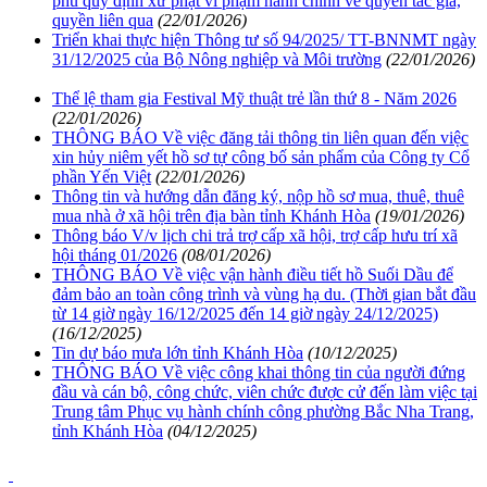
phủ quy định xử phạt vi phạm hành chính về quyền tác giả,
quyền liên qua
(22/01/2026)
Triển khai thực hiện Thông tư số 94/2025/ TT-BNNMT ngày
31/12/2025 của Bộ Nông nghiệp và Môi trường
(22/01/2026)
Thể lệ tham gia Festival Mỹ thuật trẻ lần thứ 8 - Năm 2026
(22/01/2026)
THÔNG BÁO Về việc đăng tải thông tin liên quan đến việc
xin hủy niêm yết hồ sơ tự công bố sản phẩm của Công ty Cổ
phần Yến Việt
(22/01/2026)
Thông tin và hướng dẫn đăng ký, nộp hồ sơ mua, thuê, thuê
mua nhà ở xã hội trên địa bàn tỉnh Khánh Hòa
(19/01/2026)
Thông báo V/v lịch chi trả trợ cấp xã hội, trợ cấp hưu trí xã
hội tháng 01/2026
(08/01/2026)
THÔNG BÁO Về việc vận hành điều tiết hồ Suối Dầu để
đảm bảo an toàn công trình và vùng hạ du. (Thời gian bắt đầu
từ 14 giờ ngày 16/12/2025 đến 14 giờ ngày 24/12/2025)
(16/12/2025)
Tin dự báo mưa lớn tỉnh Khánh Hòa
(10/12/2025)
THÔNG BÁO Về việc công khai thông tin của người đứng
đầu và cán bộ, công chức, viên chức được cử đến làm việc tại
Trung tâm Phục vụ hành chính công phường Bắc Nha Trang,
tỉnh Khánh Hòa
(04/12/2025)