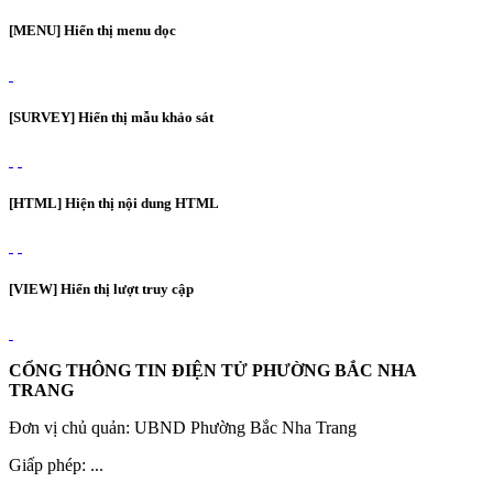
[MENU] Hiển thị menu dọc
[SURVEY] Hiển thị mẫu khảo sát
[HTML] Hiện thị nội dung HTML
[VIEW] Hiển thị lượt truy cập
CỔNG THÔNG TIN ĐIỆN TỬ PHƯỜNG BẮC NHA
TRANG
Đơn vị chủ quản: UBND Phường Bắc Nha Trang
Giấp phép: ...