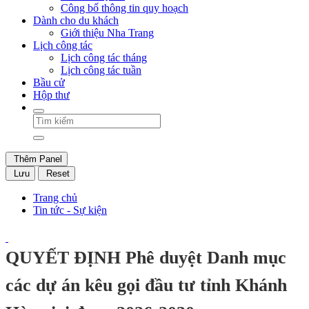
Công bố thông tin quy hoạch
Dành cho du khách
Giới thiệu Nha Trang
Lịch công tác
Lịch công tác tháng
Lịch công tác tuần
Bầu cử
Hộp thư
Thêm Panel
Lưu
Reset
Trang chủ
Tin tức - Sự kiện
QUYẾT ĐỊNH Phê duyệt Danh mục
các dự án kêu gọi đầu tư tỉnh Khánh