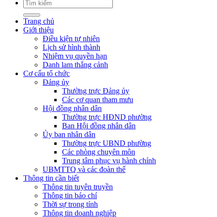
Trang chủ
Giới thiệu
Điều kiện tự nhiên
Lịch sử hình thành
Nhiệm vụ quyền hạn
Danh lam thắng cảnh
Cơ cấu tổ chức
Đảng ủy
Thường trực Đảng ủy
Các cơ quan tham mưu
Hội đồng nhân dân
Thường trực HĐND phường
Ban Hội đồng nhân dân
Ủy ban nhân dân
Thường trực UBND phường
Các phòng chuyên môn
Trung tâm phục vụ hành chính
UBMTTQ và các đoàn thể
Thông tin cần biết
Thông tin tuyên truyền
Thông tin báo chí
Thời sự trong tỉnh
Thông tin doanh nghiệp