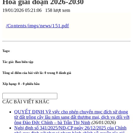
Hòa giai đoạn 2026-2030
19/01/2026 05:21:06
158 lượt xem
/Contents/imgs/news/151.pdf
Tags:
Tác giả:
Ban biên tập
Tổng số điểm của bài viết là:
0
trong
0
đánh giá
Xếp hạng:
0
-
0
phiếu bầu
CÁC BÀI VIẾT KHÁC
QUYẾT ĐỊNH Về việc cho phép chuyển mục đích sử dụng
từ đất trồng cây lâu năm sang đất thương mại, dịch vụ đối với
ông Đào Đức Chính – bà Trần Thị Ninh
(26/01/2026)
Nghị định số 341/2025/NĐ-CP ngày 26/12/2025 của Chính