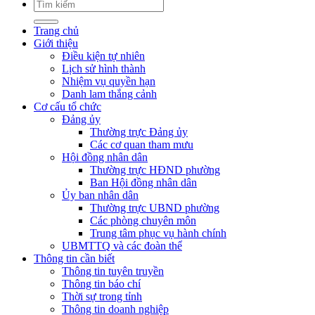
Trang chủ
Giới thiệu
Điều kiện tự nhiên
Lịch sử hình thành
Nhiệm vụ quyền hạn
Danh lam thắng cảnh
Cơ cấu tổ chức
Đảng ủy
Thường trực Đảng ủy
Các cơ quan tham mưu
Hội đồng nhân dân
Thường trực HĐND phường
Ban Hội đồng nhân dân
Ủy ban nhân dân
Thường trực UBND phường
Các phòng chuyên môn
Trung tâm phục vụ hành chính
UBMTTQ và các đoàn thể
Thông tin cần biết
Thông tin tuyên truyền
Thông tin báo chí
Thời sự trong tỉnh
Thông tin doanh nghiệp