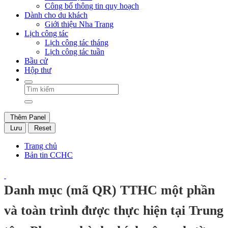
Công bố thông tin quy hoạch
Dành cho du khách
Giới thiệu Nha Trang
Lịch công tác
Lịch công tác tháng
Lịch công tác tuần
Bầu cử
Hộp thư
Thêm Panel
Lưu
Reset
Trang chủ
Bản tin CCHC
Danh mục (mã QR) TTHC một phần
và toàn trình được thực hiện tại Trung