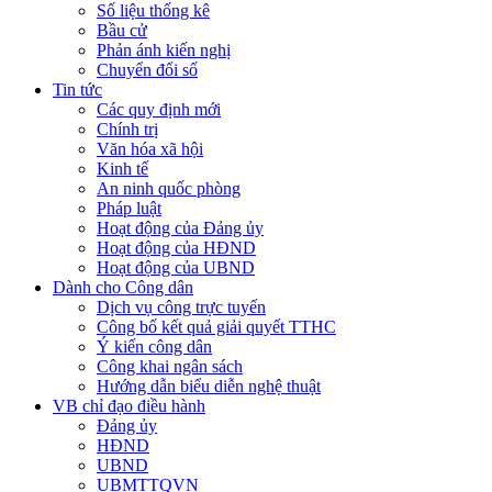
Số liệu thống kê
Bầu cử
Phản ánh kiến nghị
Chuyển đổi số
Tin tức
Các quy định mới
Chính trị
Văn hóa xã hội
Kinh tế
An ninh quốc phòng
Pháp luật
Hoạt động của Đảng ủy
Hoạt động của HĐND
Hoạt động của UBND
Dành cho Công dân
Dịch vụ công trực tuyến
Công bố kết quả giải quyết TTHC
Ý kiến công dân
Công khai ngân sách
Hướng dẫn biểu diễn nghệ thuật
VB chỉ đạo điều hành
Đảng ủy
HĐND
UBND
UBMTTQVN