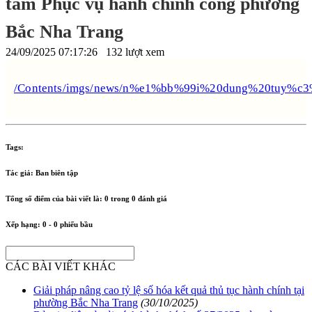
tâm Phục vụ hành chính công phường
Bắc Nha Trang
24/09/2025 07:17:26
132 lượt xem
/Contents/imgs/news/n%e1%bb%99i%20dung%20tu
Tags:
Tác giả:
Ban biên tập
Tổng số điểm của bài viết là:
0
trong
0
đánh giá
Xếp hạng:
0
-
0
phiếu bầu
CÁC BÀI VIẾT KHÁC
Giải pháp nâng cao tỷ lệ số hóa kết quả thủ tục hành chính tại
phường Bắc Nha Trang
(30/10/2025)