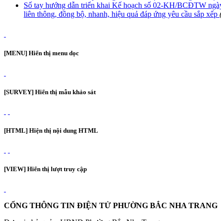
Số tay hướng dẫn triển khai Kế hoạch số 02-KH/BCĐTW ngày 19
liên thông, đồng bộ, nhanh, hiệu quả đáp ứng yêu cầu sắp xếp
[MENU] Hiển thị menu dọc
[SURVEY] Hiển thị mẫu khảo sát
[HTML] Hiện thị nội dung HTML
[VIEW] Hiển thị lượt truy cập
CỔNG THÔNG TIN ĐIỆN TỬ PHƯỜNG BẮC NHA TRANG