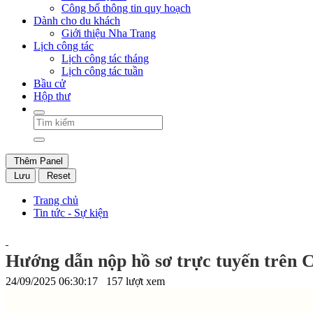
Công bố thông tin quy hoạch
Dành cho du khách
Giới thiệu Nha Trang
Lịch công tác
Lịch công tác tháng
Lịch công tác tuần
Bầu cử
Hộp thư
Thêm Panel
Lưu
Reset
Trang chủ
Tin tức - Sự kiện
Hướng dẫn nộp hồ sơ trực tuyến trên C
24/09/2025 06:30:17
157 lượt xem