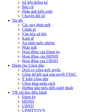
Số liệu thống kê
Bầu cử
Phản ánh kiến nghị
Chuyển đổi số
Tin tức
Các quy định mới
Chính trị
Văn hóa xã hội
Kinh tế
An ninh quốc phòng
Pháp luật
Hoạt động của Đảng ủy
Hoạt động của HĐND
Hoạt động của UBND
Dành cho Công dân
Dịch vụ công trực tuyến
Công bố kết quả giải quyết TTHC
Ý kiến công dân
Công khai ngân sách
Hướng dẫn biểu diễn nghệ thuật
VB chỉ đạo điều hành
Đảng ủy
HĐND
UBND
UBMTTQVN