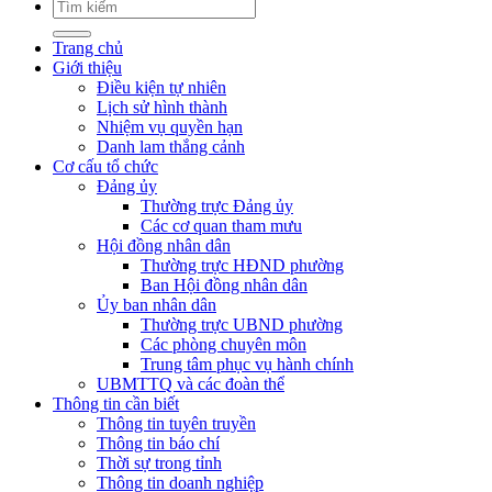
Trang chủ
Giới thiệu
Điều kiện tự nhiên
Lịch sử hình thành
Nhiệm vụ quyền hạn
Danh lam thắng cảnh
Cơ cấu tổ chức
Đảng ủy
Thường trực Đảng ủy
Các cơ quan tham mưu
Hội đồng nhân dân
Thường trực HĐND phường
Ban Hội đồng nhân dân
Ủy ban nhân dân
Thường trực UBND phường
Các phòng chuyên môn
Trung tâm phục vụ hành chính
UBMTTQ và các đoàn thể
Thông tin cần biết
Thông tin tuyên truyền
Thông tin báo chí
Thời sự trong tỉnh
Thông tin doanh nghiệp