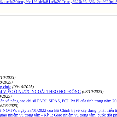
y%c3%aan%20truy%e1%bb%81n%20Trung%20t%c3%a2m%2
/10/2025)
10/2025)
ng chức
(09/10/2025)
M VIỆC Ở NƯỚC NGOÀI THEO HỢP ĐỒNG
(08/10/2025)
9/2025)
ện và nâng cao chỉ số PARI, SIPAS, PCI, PAPI của tỉnh trong năm 20
06/08/2025)
W, ngày 28/01/2022 của Bộ Chính trị về xây dựng, phát triển tỉ
iao nhiệm vụ trọng tâm - Kỳ 1: Giao nhiệm vụ trọng tâm, bước đột ph