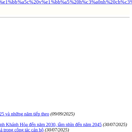
0ph%e1%bb%a5c%20v%e1%bb%a5%20h%c3%a0nh%20ch%c
25 và những năm tiếp theo
(09/09/2025)
nh Khánh Hòa đến năm 2030, tầm nhìn đến năm 2045
(30/07/2025)
á trong công tác cán bộ
(30/07/2025)