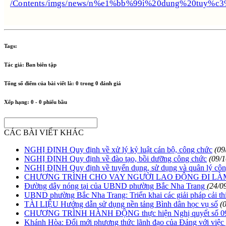
/Contents/imgs/news/n%e1%bb%99i%20dung%20tu
Tags:
Tác giả:
Ban biên tập
Tổng số điểm của bài viết là:
0
trong
0
đánh giá
Xếp hạng:
0
-
0
phiếu bầu
CÁC BÀI VIẾT KHÁC
NGHỊ ĐỊNH Quy định về xử lý kỷ luật cán bộ, công chức
(09
NGHỊ ĐỊNH Quy định về đào tạo, bồi dưỡng công chức
(09/
NGHỊ ĐỊNH Quy định về tuyển dụng, sử dụng và quân lý cô
CHƯƠNG TRÌNH CHO VAY NGƯỜI LAO ĐỘNG ĐI LÀ
Đường dây nóng tại của UBND phường Bắc Nha Trang
(24/0
UBND phường Bắc Nha Trang: Triển khai các giải pháp cải thi
TÀI LIỆU Hướng dẫn sử dụng nền tảng Bình dân học vụ số
(
CHƯƠNG TRÌNH HÀNH ĐỘNG thực hiện Nghị quyết số 09-NQ/T
Khánh Hòa: Đổi mới phương thức lãnh đạo của Đảng với việc g